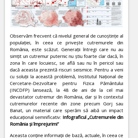
Observăm frecvent că nivelul general de cunoștințe al
populației, în ceea ce privește cutremurele din
România, este scăzut. Generații întregi care nu au
simțit un cutremur puternic nu știu foarte clar dacă, în
zona în care locuiesc, se află sau nu în pericol sau
dacă aceasta prezintă riscuri seismice. Pentru a veni
cu soluții la această problemă, Institutul Național de
Cercetare-Dezvoltare pentru Fizica Pământului
(INCDFP) lansează, la 48 de ani de la cel mai
devastator cutremur din România, dar și în contextul
cutremurelor recente din zone precum Gorj sau
Banat, un material care sperăm să aibă un impact
educațional semnificativ:
Infograficul „Cutremurele din
România și împrejurimi”
Aceasta conține informații de bază, actuale, în ceea ce