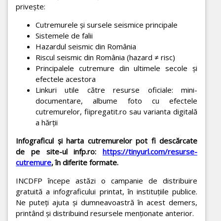
privește:
Cutremurele și sursele seismice principale
Sistemele de falii
Hazardul seismic din România
Riscul seismic din România (hazard ≠ risc)
Principalele cutremure din ultimele secole și
efectele acestora
Linkuri utile către resurse oficiale: mini-
documentare, albume foto cu efectele
cutremurelor, fiipregatit.ro sau varianta digitală
a hărții
Infograficul și harta cutremurelor pot fi descărcate
de pe site-ul infp.ro:
https://tinyurl.com/resurse-
cutremure
, în diferite formate.
INCDFP începe astăzi o campanie de distribuire
gratuită a infograficului printat, în instituțiile publice.
Ne puteți ajuta și dumneavoastră în acest demers,
printând și distribuind resursele menționate anterior.