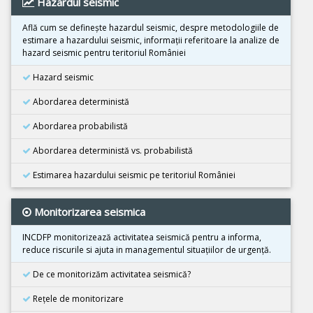
Hazardul seismic
25 Octombrie 2025
Cutremur M4.2, Zona seismica Vrancea
Află cum se defineşte hazardul seismic, despre metodologiile de
estimare a hazardului seismic, informaţii referitoare la analize de
22 Octombrie 2025
hazard seismic pentru teritoriul României
Cutremur M4.2, Zona seismica Vrancea
Hazard seismic
10 Octombrie 2025
Cutremur M7.4, Filipine
Abordarea deterministă
30 Septembrie 2025
Abordarea probabilistă
Cutremur M6.9, Filipine
Abordarea deterministă vs. probabilistă
18 Septembrie 2025
Cutremur M7.8, Kamceatka
Estimarea hazardului seismic pe teritoriul României
13 Septembrie 2025
Monitorizarea seismica
Cutremur M7.4, Kamceatka
31 August 2025
INCDFP monitorizează activitatea seismică pentru a informa,
Cutremur M6.0, Afganistan
reduce riscurile si ajuta in managementul situaţiilor de urgenţă.
24 August 2025
De ce monitorizăm activitatea seismică?
Cutremur M4.2, Zona seismica Vrancea
Reţele de monitorizare
24 August 2025