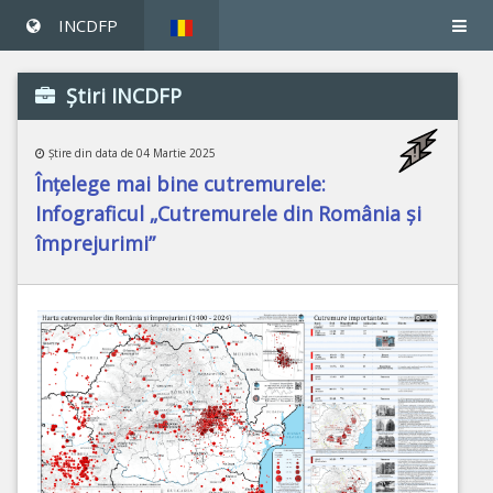
INCDFP
Ştiri INCDFP
Ştire din data de 04 Martie 2025
Înțelege mai bine cutremurele:
Infograficul „Cutremurele din România și
împrejurimi”