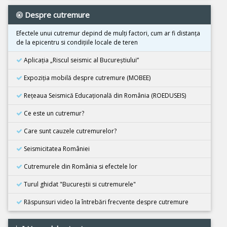
Cutremur M4.0, Zona seismica Vrancea
Despre cutremure
01 Aprilie 2026
Cutremur M7.4, Marea Molucca, Indonezia
Efectele unui cutremur depind de mulţi factori, cum ar fi distanţa
de la epicentru si condiţiile locale de teren
30 Martie 2026
Cutremur M7.3, Vanuatu
Aplicația „Riscul seismic al Bucureștiului”
24 Martie 2026
Expoziţia mobilă despre cutremure (MOBEE)
Cutremur M7.5, Tonga
Rețeaua Seismică Educațională din România (ROEDUSEIS)
26 Februarie 2026
Cutremur M4.5, Zona seismica Vrancea
Ce este un cutremur?
08 Decembrie 2025
Care sunt cauzele cutremurelor?
Cutremur M6.7, Japonia
Seismicitatea României
21 Noiembrie 2025
Cutremur M5.5, Bangladesh
Cutremurele din România si efectele lor
02 Noiembrie 2025
Turul ghidat "Bucureştii si cutremurele"
Cutremur M6.3, Afganistan
Răspunsuri video la întrebări frecvente despre cutremure
25 Octombrie 2025
Cutremur M4.2, Zona seismica Vrancea