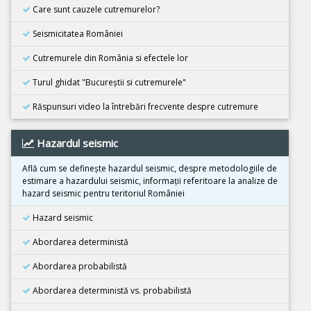
08 Decembrie 2025
Care sunt cauzele cutremurelor?
Cutremur M6.7, Japonia
Seismicitatea României
21 Noiembrie 2025
Cutremur M5.5, Bangladesh
Cutremurele din România si efectele lor
02 Noiembrie 2025
Turul ghidat "Bucureştii si cutremurele"
Cutremur M6.3, Afganistan
Răspunsuri video la întrebări frecvente despre cutremure
25 Octombrie 2025
Cutremur M4.2, Zona seismica Vrancea
Hazardul seismic
25 Octombrie 2025
Cutremur M4.2, Zona seismica Vrancea
Află cum se defineşte hazardul seismic, despre metodologiile de
estimare a hazardului seismic, informaţii referitoare la analize de
22 Octombrie 2025
hazard seismic pentru teritoriul României
Cutremur M4.2, Zona seismica Vrancea
Hazard seismic
10 Octombrie 2025
Cutremur M7.4, Filipine
Abordarea deterministă
30 Septembrie 2025
Abordarea probabilistă
Cutremur M6.9, Filipine
Abordarea deterministă vs. probabilistă
18 Septembrie 2025