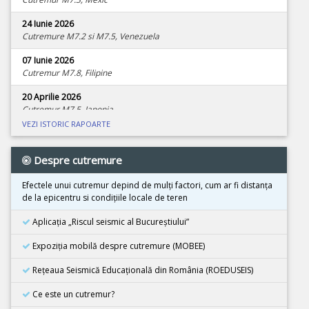
24 Iunie 2026
Cutremure M7.2 si M7.5, Venezuela
07 Iunie 2026
Cutremur M7.8, Filipine
20 Aprilie 2026
Cutremur M7.5, Japonia
VEZI ISTORIC RAPOARTE
08 Aprilie 2026
Cutremur M4.0, Zona seismica Vrancea
Despre cutremure
01 Aprilie 2026
Cutremur M7.4, Marea Molucca, Indonezia
Efectele unui cutremur depind de mulţi factori, cum ar fi distanţa
de la epicentru si condiţiile locale de teren
30 Martie 2026
Cutremur M7.3, Vanuatu
Aplicația „Riscul seismic al Bucureștiului”
24 Martie 2026
Expoziţia mobilă despre cutremure (MOBEE)
Cutremur M7.5, Tonga
Rețeaua Seismică Educațională din România (ROEDUSEIS)
26 Februarie 2026
Cutremur M4.5, Zona seismica Vrancea
Ce este un cutremur?