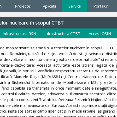
IN
Proiecte
Aplicaţii
Servicii
Portaluri
elor nucleare în scopul CTBT
Infrastructura RSN
Infrastructura CTBT
Acces IOSIN
ma de monitorizare seismică și a testelor nucleare în scopul CTBT 
oriul României, utilizând o rețea extinsă de stații seismice distribu
re-dezvoltare si monitorizare a geohazardelor naturale” si este s
rcetare-dezvoltare; Această activitate este strâns legată de p
globală, în sprijinul verificării respectării Tratatului de Interzic
ertificată Muntele Roșu (MLR/AS81) și Centrul Național de Date
ară a Sistemului Internațional de Monitorizare (IMS) și este c
, fiind capabilă să transmită în orice moment datele înregistrate
ntrolul calității datelor, arhivarea și furnizarea acestora către 
e ar putea contraveni Tratatului. Rețeaua Seismică Națională a fos
dintre cele mai avansate din Europa. Aceasta cuprinde stații digit
ci, instalate atât în câmp liber cât și în medii urbane, asigurând
este coordonată din multiple locații, printre care se numără Sediu