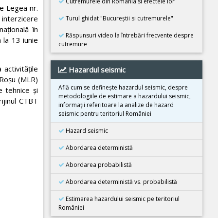
Cutremurele din România si efectele lor
re Legea nr.
Cutremur M6.3, Afganistan
interzicere
Turul ghidat "Bucureştii si cutremurele"
25 Octombrie 2025
naţională în
Cutremur M4.2, Zona seismica Vrancea
Răspunsuri video la întrebări frecvente despre
a la 13 iunie
cutremure
25 Octombrie 2025
Cutremur M4.2, Zona seismica Vrancea
ctivităţile
Hazardul seismic
22 Octombrie 2025
e Roşu (MLR)
Cutremur M4.2, Zona seismica Vrancea
Află cum se defineşte hazardul seismic, despre
e tehnice şi
metodologiile de estimare a hazardului seismic,
rijinul CTBT
10 Octombrie 2025
informaţii referitoare la analize de hazard
Cutremur M7.4, Filipine
seismic pentru teritoriul României
30 Septembrie 2025
Hazard seismic
Cutremur M6.9, Filipine
Abordarea deterministă
18 Septembrie 2025
Cutremur M7.8, Kamceatka
Abordarea probabilistă
13 Septembrie 2025
Abordarea deterministă vs. probabilistă
Cutremur M7.4, Kamceatka
Estimarea hazardului seismic pe teritoriul
31 August 2025
României
Cutremur M6.0, Afganistan