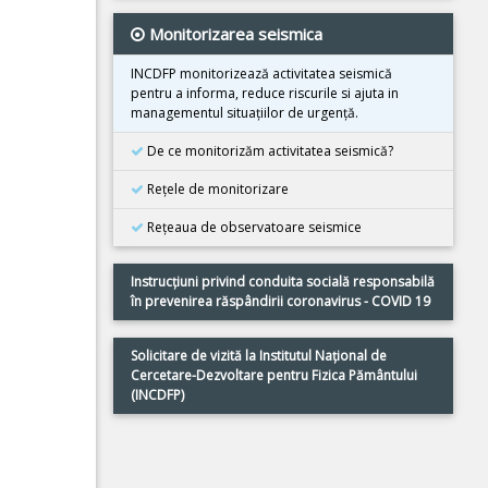
24 August 2025
Monitorizarea seismica
Cutremur M4.2, Zona seismica Vrancea
INCDFP monitorizează activitatea seismică
24 August 2025
pentru a informa, reduce riscurile si ajuta in
Cutremur M4.2, judetul Gorj
managementul situaţiilor de urgenţă.
10 August 2025
De ce monitorizăm activitatea seismică?
Cutremur M6.1, Turcia
Reţele de monitorizare
29 Iulie 2025
Cutremur M8.8, Kamceatka
Reţeaua de observatoare seismice
20 Iulie 2025
Cutremur M7.4, Kamceatka
Instrucțiuni privind conduita socială responsabilă
în prevenirea răspândirii coronavirus - COVID 19
16 Mai 2025
Cutremur M4.2, Zona seismica Vrancea
Solicitare de vizită la Institutul Naţional de
Cercetare-Dezvoltare pentru Fizica Pământului
11 Mai 2025
(INCDFP)
Cutremur M4.4, Zona seismica Vrancea
14 Aprilie 2025
Cutremur M4.1, Zona seismica Vrancea