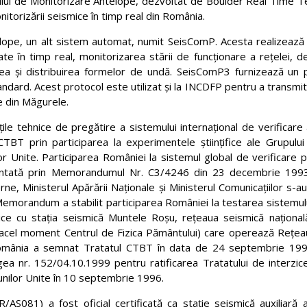
ului de Monitorizare Antelope, dezvoltat de Boulder Real Time T
torizării seismice în timp real din România.
lope, un alt sistem automat, numit SeisComP. Acesta realizează 
ate în timp real, monitorizarea stării de funcționare a rețelei, d
area și distribuirea formelor de undă. SeisComP3 furnizează un 
tandard. Acest protocol este utilizat și la INCDFP pentru a transmit
e din Măgurele.
ile tehnice de pregătire a sistemului internaţional de verificare a
TBT prin participarea la experimentele ştiinţifice ale Grupului
or Unite. Participarea României la sistemul global de verificare p
mentată prin Memorandumul Nr. C3/4246 din 23 decembrie 1993
erne, Ministerul Apărării Naţionale şi Ministerul Comunicaţiilor s-a
t Memorandum a stabilit participarea României la testarea sistemul
ice cu staţia seismică Muntele Roşu, reţeaua seismică naţională
n acel moment Centrul de Fizica Pământului) care operează Reţea
r. România a semnat Tratatul CTBT în data de 24 septembrie 199
a nr. 152/04.10.1999 pentru ratificarea Tratatului de interzice
nilor Unite în 10 septembrie 1996.
S081) a fost oficial certificată ca staţie seismică auxiliară a