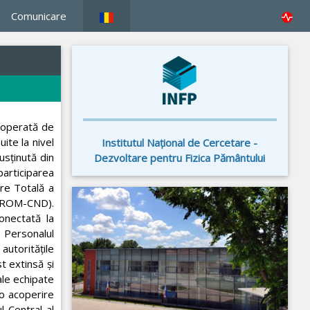
Comunicare
, operată de
ite la nivel
Institutul Naţional de Cercetare -
usținută din
Dezvoltare pentru Fizica Pământului
articiparea
ere Totală a
 (ROM-CND).
onectată la
. Personalul
autoritățile
t extinsă și
ale echipate
 o acoperire
l Central al