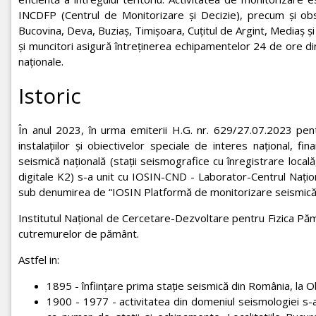
INCDFP (Centrul de Monitorizare și Decizie), precum și obs
Bucovina, Deva, Buziaș, Timișoara, Cuțitul de Argint, Mediaș și 
și muncitori asigură întreținerea echipamentelor 24 de ore din
naționale.
Istoric
În anul 2023, în urma emiterii H.G. nr. 629/27.07.2023 pen
instalațiilor și obiectivelor speciale de interes național, f
seismică națională (stații seismografice cu înregistrare local
digitale K2) s-a unit cu IOSIN-CND - Laborator-Centrul Națio
sub denumirea de “IOSIN Platformă de monitorizare seismică ş
Institutul Național de Cercetare-Dezvoltare pentru Fizica Pămâ
cutremurelor de pământ.
Astfel in:
1895 - înființare prima stație seismică din România, la Ob
1900 - 1977 - activitatea din domeniul seismologiei s-a 