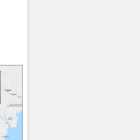
28 Martie 2025
Cutremur M7.7, Myanmar
13 Februarie 2025
Cutremur M4.4, Zona seismica Vrancea
04 Februarie 2025
Cutremur M4.2, Zona seismica Vrancea
08 Februarie 2025
Cutremur M7.6, Insulele Cayman
07 Ianuarie 2025
Cutremur M7.1, Xizang (Tibet), China