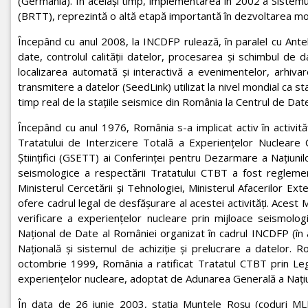
(Germania). În același timp, implementarea în 2002 a Sistem
(BRTT), reprezintă o altă etapă importantă în dezvoltarea moni
Începând cu anul 2008, la INCDFP rulează, în paralel cu Ante
date, controlul calității datelor, procesarea și schimbul de d
localizarea automată și interactivă a evenimentelor, arhiv
transmitere a datelor (SeedLink) utilizat la nivel mondial ca s
timp real de la stațiile seismice din România la Centrul de Dat
Începând cu anul 1976, România s-a implicat activ în activităţ
Tratatului de Interzicere Totală a Experienţelor Nucleare C
Ştiinţifici (GSETT) ai Conferinţei pentru Dezarmare a Naţiunil
seismologice a respectării Tratatului CTBT a fost regle
Ministerul Cercetării şi Tehnologiei, Ministerul Afacerilor Ext
ofere cadrul legal de desfăşurare al acestei activităţi. Aces
verificare a experienţelor nucleare prin mijloace seismolog
Naţional de Date al României organizat în cadrul INCDFP (î
Națională şi sistemul de achiziţie şi prelucrare a datelo
octombrie 1999, România a ratificat Tratatul CTBT prin Lege
experiențelor nucleare, adoptat de Adunarea Generală a Naţiu
În data de 26 iunie 2003, staţia Muntele Roşu (coduri MLR/A