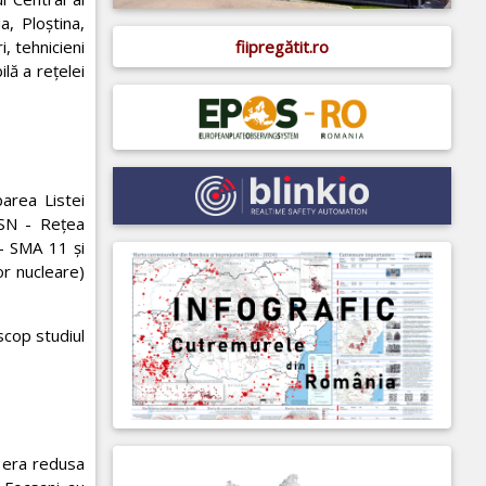
, Ploștina,
fiipregătit.ro
, tehnicieni
lă a rețelei
area Listei
-RSN - Rețea
 - SMA 11 și
or nucleare)
scop studiul
a era redusa