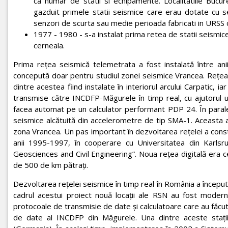
ca numar de statii si echipamente. Localitatiile Bucur
gazduit primele statii seismice care erau dotate cu 
senzori de scurta sau medie perioada fabricati in URSS c
1977 - 1980 - s-a instalat prima retea de statii seismic
cerneala.
Prima rețea seismică telemetrata a fost instalată între a
concepută doar pentru studiul zonei seismice Vrancea. Rețeaua
dintre acestea fiind instalate în interiorul arcului Carpatic, i
transmise către INCDFP-Măgurele în timp real, cu ajutorul 
facea automat pe un calculator performant PDP 24. În parale
seismice alcătuită din accelerometre de tip SMA-1. Aceasta a
zona Vrancea. Un pas important în dezvoltarea rețelei a consta
anii 1995-1997, în cooperare cu Universitatea din Karlsru
Geosciences and Civil Engineering”. Noua rețea digitală era 
de 500 de km pătrați.
Dezvoltarea rețelei seismice în timp real în România a încep
cadrul acestui proiect nouă locații ale RSN au fost modern
protocoale de transmisie de date și calculatoare care au făcut 
de date al INCDFP din Măgurele. Una dintre aceste stați