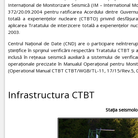
Internaţional de Monitorizare Seismică (IM – International M
372/20.09.2004 pentru ratificarea Acordului dintre Guvernul
totală a experienţelor nucleare (CTBTO) privind desfăşurarea
aplicarea Tratatului de interzicere totală a experienţelor nucle
2003.
Centrul Naţional de Date (CND) are o participare neîntreru
ştiinţifice în sprijinul verificării respectării Tratatului CTB
inclusă în reţeaua seismică auxiliară a sistemului de verifi
operaţionale precizate în Manualul Operaţional pentru Monit
(Operational Manual CTBT CTBT/WGB/TL-11, 17/15/Rev.5, 0
Infrastructura CTBT
Staţia seismol