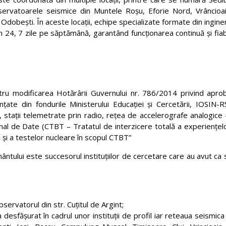
ervatoarele seismice din Muntele Roșu, Eforie Nord, Vrâncioaia
Odobești. În aceste locații, echipe specializate formate din ingineri
 24, 7 zile pe săptămână, garantând funcționarea continuă și fiabi
tru modificarea Hotărârii Guvernului nr. 786/2014 privind aprob
inanțate din fondurile Ministerului Educației și Cercetării, IOSIN
ă, stații telemetrate prin radio, rețea de accelerografe analogice
nal de Date (CTBT – Tratatul de interzicere totală a experienţel
i a testelor nucleare în scopul CTBT”
ntului este succesorul instituțiilor de cercetare care au avut ca 
servatorul din str. Cuţitul de Argint;
desfășurat în cadrul unor instituții de profil iar reteaua seismic