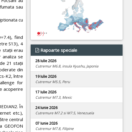
, Focsani au
afumata sau
iptionata cu
7.4), fiind
etre S13), 4
 stații erau
Rapoarte speciale
 analiza se
28 Iulie 2026
de 21 stații
Cutremur M6.8, insula Kyushu, Japonia
moderate din
cs-K2, între
19 Iulie 2026
Cutremur M5.5, Peru
allenge for
de acoperire
17 Iulie 2026
Cutremur M7.3, Mexic
EREDIAN2. În
24 Iunie 2026
rnet etc.),
Cutremure M7.2 si M7.5, Venezuela
ătre centrul
07 Iunie 2026
eaua GEOFON
Cutremur M7.8, Filipine