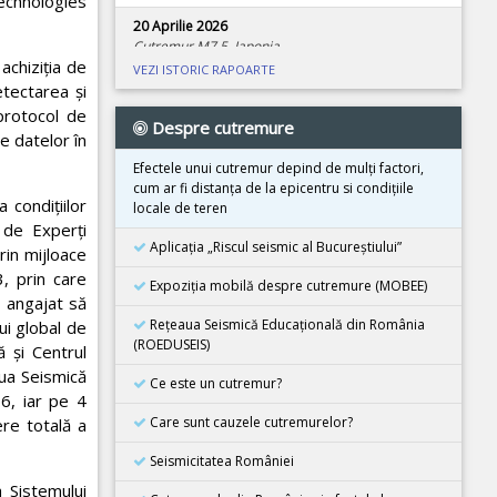
echnologies
20 Aprilie 2026
Cutremur M7.5, Japonia
achiziția de
VEZI ISTORIC RAPOARTE
08 Aprilie 2026
etectarea și
Cutremur M4.0, Zona seismica Vrancea
protocol de
Despre cutremure
e datelor în
01 Aprilie 2026
Cutremur M7.4, Marea Molucca, Indonezia
Efectele unui cutremur depind de mulţi factori,
cum ar fi distanţa de la epicentru si condiţiile
30 Martie 2026
 condiţiilor
locale de teren
Cutremur M7.3, Vanuatu
 de Experţi
Aplicația „Riscul seismic al Bucureștiului”
rin mijloace
24 Martie 2026
, prin care
Cutremur M7.5, Tonga
Expoziţia mobilă despre cutremure (MOBEE)
u angajat să
26 Februarie 2026
Rețeaua Seismică Educațională din România
ui global de
Cutremur M4.5, Zona seismica Vrancea
(ROEDUSEIS)
 şi Centrul
ua Seismică
08 Decembrie 2025
Ce este un cutremur?
6, iar pe 4
Cutremur M6.7, Japonia
Care sunt cauzele cutremurelor?
re totală a
21 Noiembrie 2025
Cutremur M5.5, Bangladesh
Seismicitatea României
 Sistemului
02 Noiembrie 2025