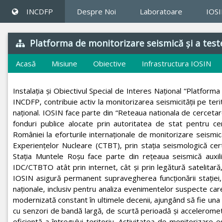
INCDFP
Despre Noi
Laboratoare
IOS
Platforma de monitorizare seismică și a test
Acasă
Misiune
Obiective
Infrastructura IOSIN
Instalaţia şi Obiectivul Special de Interes Naţional “Platfor
INCDFP, contribuie activ la monitorizarea seismicității pe terit
național. IOSIN face parte din “Reteaua nationala de cerceta
fonduri publice alocate prin autoritatea de stat pentru ce
României la eforturile internaționale de monitorizare seismică 
Experiențelor Nucleare (CTBT), prin stația seismologică c
Stația Muntele Roșu face parte din rețeaua seismică auxili
IDC/CTBTO atât prin internet, cât și prin legătură satelitară
IOSIN asigură permanent supravegherea funcționării stației, co
naționale, inclusiv pentru analiza evenimentelor suspecte car
modernizată constant în ultimele decenii, ajungând să fie una 
cu senzori de bandă largă, de scurtă perioadă și accelerometri
eficientă a întregului teritoriu. Activitatea de monitorizare 