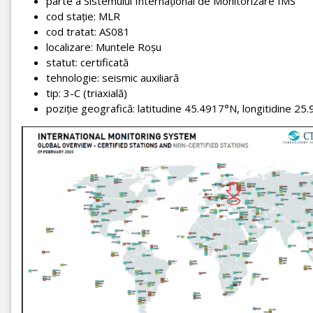
parte a Sistemului Internaţional de Monitorizare IMS
cod staţie: MLR
cod tratat: AS081
localizare: Muntele Roşu
statut: certificată
tehnologie: seismic auxiliară
tip: 3-C (triaxială)
poziţie geografică: latitudine 45.4917°N, longitidine 2