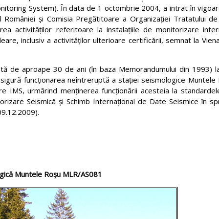
onitoring System). În data de 1 octombrie 2004, a intrat în vigoa
 României şi Comisia Pregătitoare a Organizaţiei Tratatului de 
 activităţilor referitoare la instalaţiile de monitorizare inter
are, inclusiv a activităţilor ulterioare certificării, semnat la Vien
ptă de aproape 30 de ani (în baza Memorandumului din 1993) la a
T şi asigură funcţionarea neîntreruptă a staţiei seismologice Muntel
care IMS, urmărind menţinerea funcționării acesteia la standardel
orizare Seismică şi Schimb Internaţional de Date Seismice în sp
9.12.2009).
ogică Muntele Roşu MLR/AS081