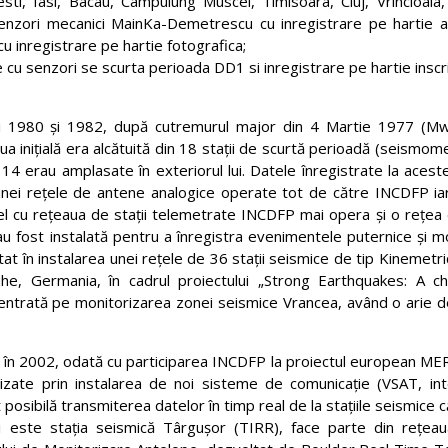
esti, Iasi, Bacau, Campulung Muscel, Timisoara, Cluj, Vrincioaia
senzori mecanici MainKa-Demetrescu cu inregistrare pe hartie 
u inregistrare pe hartie fotografica;
e cu senzori se scurta perioada DD1 si inregistrare pe hartie inscr
nii 1980 și 1982, după cutremurul major din 4 Martie 1977 (Mw=
 inițială era alcătuită din 18 stații de scurtă perioadă (seismom
ar 14 erau amplasate în exteriorul lui. Datele înregistrate la aceste
unei rețele de antene analogice operate tot de către INCDFP iar
l cu rețeaua de stații telemetrate INCDFP mai opera și o rețea 
u fost instalată pentru a înregistra evenimentele puternice și 
t în instalarea unei rețele de 36 stații seismice de tip Kinemetri
he, Germania, în cadrul proiectului „Strong Earthquakes: A ch
centrată pe monitorizarea zonei seismice Vrancea, având o arie 
ut în 2002, odată cu participarea INCDFP la proiectul european M
izate prin instalarea de noi sisteme de comunicație (VSAT, inte
posibilă transmiterea datelor în timp real de la stațiile seismice c
i este stația seismică Târgușor (TIRR), face parte din reț