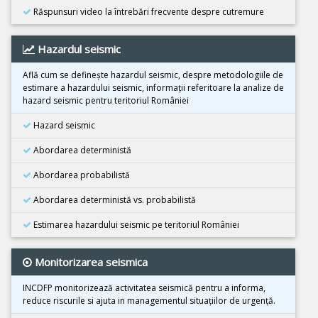
Răspunsuri video la întrebări frecvente despre cutremure
25 Octombrie 2025
Cutremur M4.2, Zona seismica Vrancea
Hazardul seismic
25 Octombrie 2025
Cutremur M4.2, Zona seismica Vrancea
Află cum se defineşte hazardul seismic, despre metodologiile de
estimare a hazardului seismic, informaţii referitoare la analize de
22 Octombrie 2025
hazard seismic pentru teritoriul României
Cutremur M4.2, Zona seismica Vrancea
Hazard seismic
10 Octombrie 2025
Cutremur M7.4, Filipine
Abordarea deterministă
30 Septembrie 2025
Abordarea probabilistă
Cutremur M6.9, Filipine
Abordarea deterministă vs. probabilistă
18 Septembrie 2025
Cutremur M7.8, Kamceatka
Estimarea hazardului seismic pe teritoriul României
13 Septembrie 2025
Monitorizarea seismica
Cutremur M7.4, Kamceatka
31 August 2025
INCDFP monitorizează activitatea seismică pentru a informa,
Cutremur M6.0, Afganistan
reduce riscurile si ajuta in managementul situaţiilor de urgenţă.