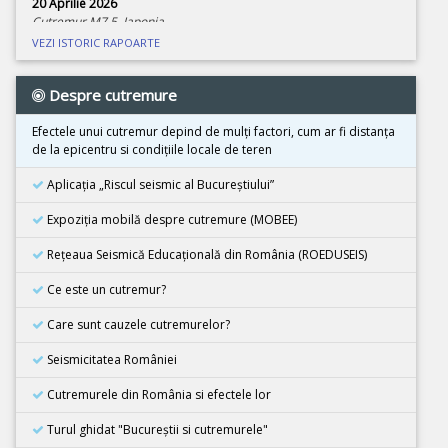
20 Aprilie 2026
Cutremur M7.5, Japonia
VEZI ISTORIC RAPOARTE
08 Aprilie 2026
Cutremur M4.0, Zona seismica Vrancea
Despre cutremure
01 Aprilie 2026
Cutremur M7.4, Marea Molucca, Indonezia
Efectele unui cutremur depind de mulţi factori, cum ar fi distanţa
de la epicentru si condiţiile locale de teren
30 Martie 2026
Cutremur M7.3, Vanuatu
Aplicația „Riscul seismic al Bucureștiului”
24 Martie 2026
Expoziţia mobilă despre cutremure (MOBEE)
Cutremur M7.5, Tonga
Rețeaua Seismică Educațională din România (ROEDUSEIS)
26 Februarie 2026
Cutremur M4.5, Zona seismica Vrancea
Ce este un cutremur?
08 Decembrie 2025
Care sunt cauzele cutremurelor?
Cutremur M6.7, Japonia
Seismicitatea României
21 Noiembrie 2025
Cutremur M5.5, Bangladesh
Cutremurele din România si efectele lor
02 Noiembrie 2025
Turul ghidat "Bucureştii si cutremurele"
Cutremur M6.3, Afganistan