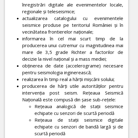
înregistrări digitale ale evenimentelor locale,
regionale şi teleseismice;
actualizarea catalogului cu evenimentele
seismice produse pe teritoriul României şi în
vecinătatea frontierelor naţionale;
informarea în cel mai scurt timp de la
producerea unui cutremur cu magnitudinea mai
mare de 3,5 grade Richter a factorilor de
decizie la nivel naţional şi a mass mediei;
obţinerea de date (accelerograme) necesare
pentru seismologia inginerească;
realizarea în timp real a hărţii mişcării solului;
producerea de hărţi utile autorităţilor pentru
intervenţia post seism. Reţeaua Seismică
Naţională este compusă din şase sub-reţele:
Reţeaua analogică de staţii seismice
echipate cu senzori de scurtă periodă
Reţeaua de staţii seismice digitale
echipate cu senzori de bandă largă şi de
scurtă periodă