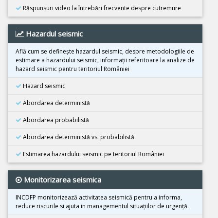
Răspunsuri video la întrebări frecvente despre cutremure
25 Octombrie 2025
Cutremur M4.2, Zona seismica Vrancea
Hazardul seismic
25 Octombrie 2025
Cutremur M4.2, Zona seismica Vrancea
Află cum se defineşte hazardul seismic, despre metodologiile de
estimare a hazardului seismic, informaţii referitoare la analize de
22 Octombrie 2025
hazard seismic pentru teritoriul României
Cutremur M4.2, Zona seismica Vrancea
Hazard seismic
10 Octombrie 2025
Cutremur M7.4, Filipine
Abordarea deterministă
30 Septembrie 2025
Abordarea probabilistă
Cutremur M6.9, Filipine
Abordarea deterministă vs. probabilistă
18 Septembrie 2025
Cutremur M7.8, Kamceatka
Estimarea hazardului seismic pe teritoriul României
13 Septembrie 2025
Monitorizarea seismica
Cutremur M7.4, Kamceatka
31 August 2025
INCDFP monitorizează activitatea seismică pentru a informa,
Cutremur M6.0, Afganistan
reduce riscurile si ajuta in managementul situaţiilor de urgenţă.