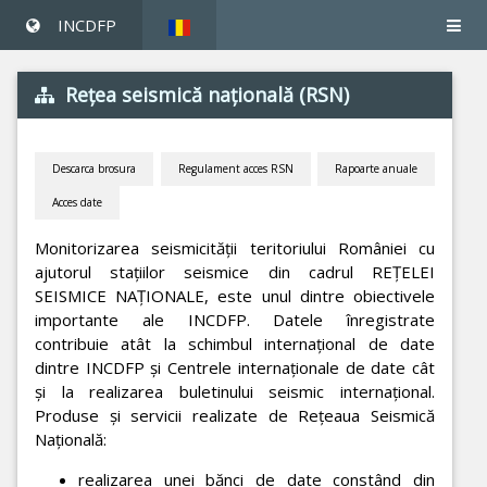
INCDFP
Reţea seismică naţională (RSN)
Descarca brosura
Regulament acces RSN
Rapoarte anuale
Acces date
Monitorizarea seismicităţii teritoriului României cu
ajutorul staţiilor seismice din cadrul REŢELEI
SEISMICE NAŢIONALE, este unul dintre obiectivele
importante ale INCDFP. Datele înregistrate
contribuie atât la schimbul internaţional de date
dintre INCDFP şi Centrele internaţionale de date cât
şi la realizarea buletinului seismic internaţional.
Produse şi servicii realizate de Reţeaua Seismică
Naţională:
realizarea unei bănci de date constând din