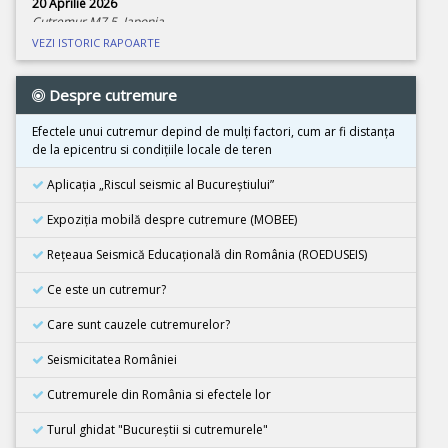
20 Aprilie 2026
Cutremur M7.5, Japonia
VEZI ISTORIC RAPOARTE
08 Aprilie 2026
Cutremur M4.0, Zona seismica Vrancea
Despre cutremure
01 Aprilie 2026
Cutremur M7.4, Marea Molucca, Indonezia
Efectele unui cutremur depind de mulţi factori, cum ar fi distanţa
de la epicentru si condiţiile locale de teren
30 Martie 2026
Cutremur M7.3, Vanuatu
Aplicația „Riscul seismic al Bucureștiului”
24 Martie 2026
Expoziţia mobilă despre cutremure (MOBEE)
Cutremur M7.5, Tonga
Rețeaua Seismică Educațională din România (ROEDUSEIS)
26 Februarie 2026
Cutremur M4.5, Zona seismica Vrancea
Ce este un cutremur?
08 Decembrie 2025
Care sunt cauzele cutremurelor?
Cutremur M6.7, Japonia
Seismicitatea României
21 Noiembrie 2025
Cutremur M5.5, Bangladesh
Cutremurele din România si efectele lor
02 Noiembrie 2025
Turul ghidat "Bucureştii si cutremurele"
Cutremur M6.3, Afganistan