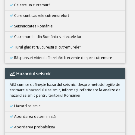
Cutremur M4.5, Zona seismica Vrancea
Ce este un cutremur?
08 Decembrie 2025
Care sunt cauzele cutremurelor?
Cutremur M6.7, Japonia
Seismicitatea României
21 Noiembrie 2025
Cutremur M5.5, Bangladesh
Cutremurele din România si efectele lor
02 Noiembrie 2025
Turul ghidat "Bucureştii si cutremurele"
Cutremur M6.3, Afganistan
Răspunsuri video la întrebări frecvente despre cutremure
25 Octombrie 2025
Cutremur M4.2, Zona seismica Vrancea
Hazardul seismic
25 Octombrie 2025
Cutremur M4.2, Zona seismica Vrancea
Află cum se defineşte hazardul seismic, despre metodologiile de
estimare a hazardului seismic, informaţii referitoare la analize de
22 Octombrie 2025
hazard seismic pentru teritoriul României
Cutremur M4.2, Zona seismica Vrancea
Hazard seismic
10 Octombrie 2025
Cutremur M7.4, Filipine
Abordarea deterministă
30 Septembrie 2025
Abordarea probabilistă
Cutremur M6.9, Filipine