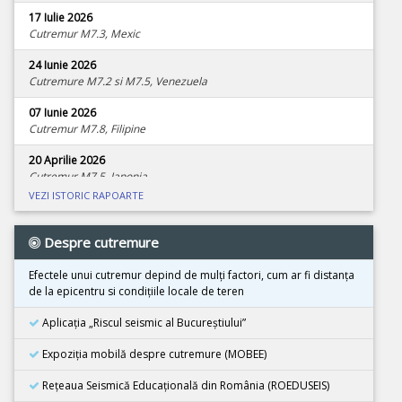
17 Iulie 2026
Cutremur M7.3, Mexic
24 Iunie 2026
Cutremure M7.2 si M7.5, Venezuela
07 Iunie 2026
Cutremur M7.8, Filipine
20 Aprilie 2026
Cutremur M7.5, Japonia
VEZI ISTORIC RAPOARTE
08 Aprilie 2026
Cutremur M4.0, Zona seismica Vrancea
Despre cutremure
01 Aprilie 2026
Cutremur M7.4, Marea Molucca, Indonezia
Efectele unui cutremur depind de mulţi factori, cum ar fi distanţa
de la epicentru si condiţiile locale de teren
30 Martie 2026
Cutremur M7.3, Vanuatu
Aplicația „Riscul seismic al Bucureștiului”
24 Martie 2026
Expoziţia mobilă despre cutremure (MOBEE)
Cutremur M7.5, Tonga
Rețeaua Seismică Educațională din România (ROEDUSEIS)
26 Februarie 2026