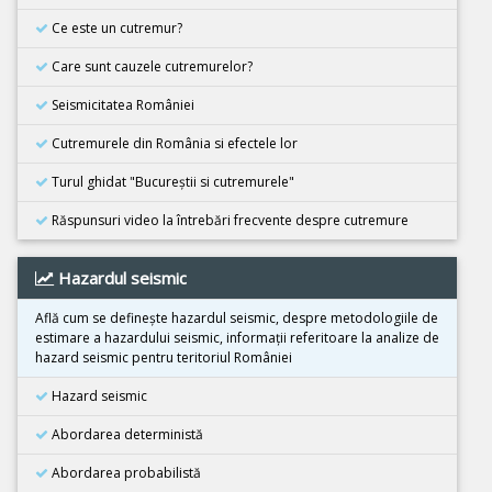
26 Februarie 2026
Cutremur M4.5, Zona seismica Vrancea
Ce este un cutremur?
08 Decembrie 2025
Care sunt cauzele cutremurelor?
Cutremur M6.7, Japonia
Seismicitatea României
21 Noiembrie 2025
Cutremur M5.5, Bangladesh
Cutremurele din România si efectele lor
02 Noiembrie 2025
Turul ghidat "Bucureştii si cutremurele"
Cutremur M6.3, Afganistan
Răspunsuri video la întrebări frecvente despre cutremure
25 Octombrie 2025
Cutremur M4.2, Zona seismica Vrancea
Hazardul seismic
25 Octombrie 2025
Cutremur M4.2, Zona seismica Vrancea
Află cum se defineşte hazardul seismic, despre metodologiile de
estimare a hazardului seismic, informaţii referitoare la analize de
22 Octombrie 2025
hazard seismic pentru teritoriul României
Cutremur M4.2, Zona seismica Vrancea
Hazard seismic
10 Octombrie 2025
Cutremur M7.4, Filipine
Abordarea deterministă
30 Septembrie 2025
Abordarea probabilistă
Cutremur M6.9, Filipine