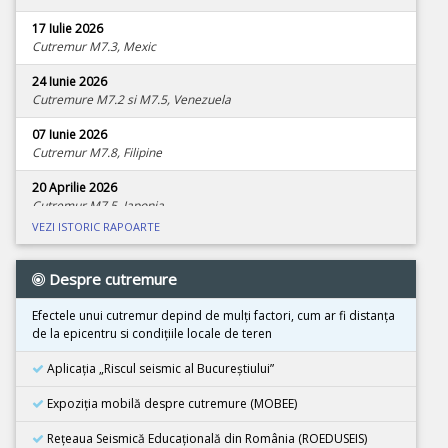
17 Iulie 2026
Cutremur M7.3, Mexic
24 Iunie 2026
Cutremure M7.2 si M7.5, Venezuela
07 Iunie 2026
Cutremur M7.8, Filipine
20 Aprilie 2026
Cutremur M7.5, Japonia
VEZI ISTORIC RAPOARTE
08 Aprilie 2026
Cutremur M4.0, Zona seismica Vrancea
Despre cutremure
01 Aprilie 2026
Cutremur M7.4, Marea Molucca, Indonezia
Efectele unui cutremur depind de mulţi factori, cum ar fi distanţa
de la epicentru si condiţiile locale de teren
30 Martie 2026
Cutremur M7.3, Vanuatu
Aplicația „Riscul seismic al Bucureștiului”
24 Martie 2026
Expoziţia mobilă despre cutremure (MOBEE)
Cutremur M7.5, Tonga
Rețeaua Seismică Educațională din România (ROEDUSEIS)