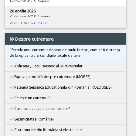
Cutremur M7.8, Filipine
20 Aprilie 2026
Cutremur M7.5, Japonia
VEZI ISTORIC RAPOARTE
08 Aprilie 2026
Cutremur M4.0, Zona seismica Vrancea
Despre cutremure
01 Aprilie 2026
Cutremur M7.4, Marea Molucca, Indonezia
Efectele unui cutremur depind de mulţi factori, cum ar fi distanţa
de la epicentru si condiţiile locale de teren
30 Martie 2026
Cutremur M7.3, Vanuatu
Aplicația „Riscul seismic al Bucureștiului”
24 Martie 2026
Expoziţia mobilă despre cutremure (MOBEE)
Cutremur M7.5, Tonga
Rețeaua Seismică Educațională din România (ROEDUSEIS)
26 Februarie 2026
Cutremur M4.5, Zona seismica Vrancea
Ce este un cutremur?
08 Decembrie 2025
Care sunt cauzele cutremurelor?
Cutremur M6.7, Japonia
Seismicitatea României
21 Noiembrie 2025
Cutremur M5.5, Bangladesh
Cutremurele din România si efectele lor