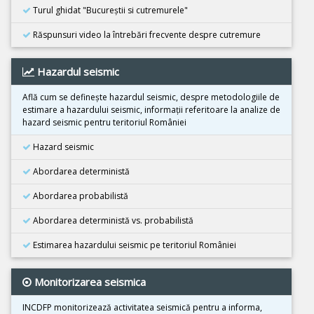
02 Noiembrie 2025
Turul ghidat "Bucureştii si cutremurele"
Cutremur M6.3, Afganistan
Răspunsuri video la întrebări frecvente despre cutremure
25 Octombrie 2025
Cutremur M4.2, Zona seismica Vrancea
Hazardul seismic
25 Octombrie 2025
Cutremur M4.2, Zona seismica Vrancea
Află cum se defineşte hazardul seismic, despre metodologiile de
estimare a hazardului seismic, informaţii referitoare la analize de
22 Octombrie 2025
hazard seismic pentru teritoriul României
Cutremur M4.2, Zona seismica Vrancea
Hazard seismic
10 Octombrie 2025
Cutremur M7.4, Filipine
Abordarea deterministă
30 Septembrie 2025
Abordarea probabilistă
Cutremur M6.9, Filipine
Abordarea deterministă vs. probabilistă
18 Septembrie 2025
Cutremur M7.8, Kamceatka
Estimarea hazardului seismic pe teritoriul României
13 Septembrie 2025
Monitorizarea seismica
Cutremur M7.4, Kamceatka
31 August 2025
INCDFP monitorizează activitatea seismică pentru a informa,