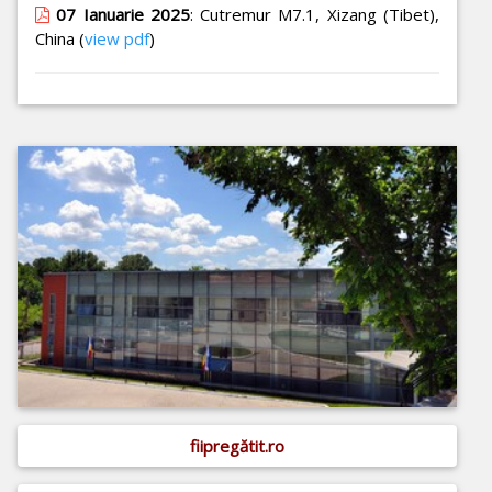
07 Ianuarie 2025
: Cutremur M7.1, Xizang (Tibet),
China (
view pdf
)
fiipregătit.ro